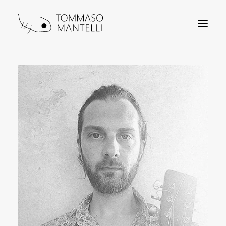
Home
About
Gallery
Video
Contacts
NEXT LIVE SHOWS